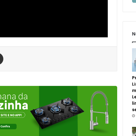
N
est
Compartilhar via e-mail
P
L
m
L
l
s