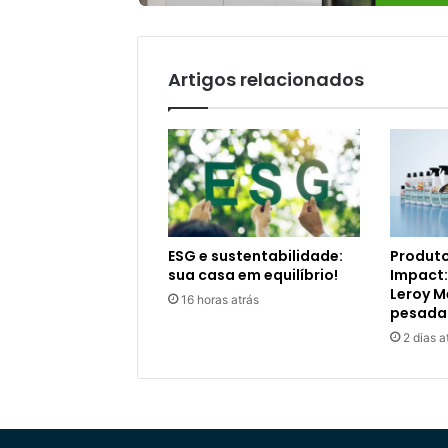
Artigos relacionados
ESG e sustentabilidade:
Produto
sua casa em equilíbrio!
Impact:
Leroy M
16 horas atrás
pesada
2 dias a