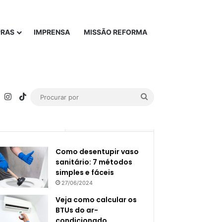
PRAS
IMPRENSA
MISSÃO REFORMA
rest
YouTube
Instagram
TikTok
Procurar
por
Popular
Recente
Como desentupir vaso
sanitário: 7 métodos
simples e fáceis
27/06/2024
Veja como calcular os
BTUs do ar-
condicionado