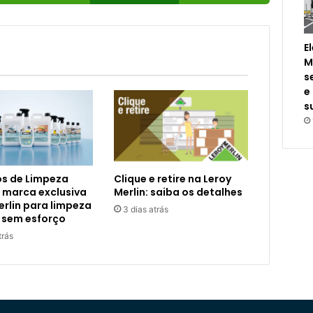
E
M
s
e
s
s de Limpeza
Clique e retire na Leroy
 marca exclusiva
Merlin: saiba os detalhes
erlin para limpeza
3 dias atrás
 sem esforço
trás