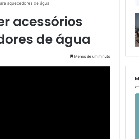
para aquecedores de água
r acessórios
dores de água
Menos de um minuto
M