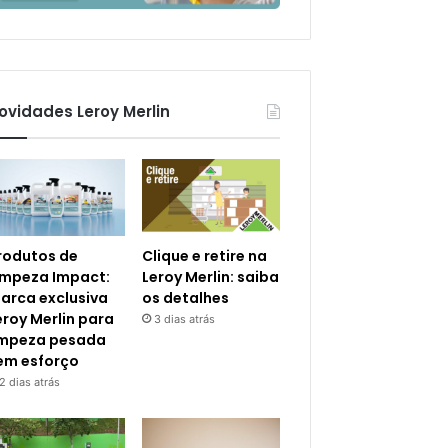
ovidades Leroy Merlin
rodutos de
Clique e retire na
impeza Impact:
Leroy Merlin: saiba
arca exclusiva
os detalhes
eroy Merlin para
3 dias atrás
impeza pesada
em esforço
2 dias atrás