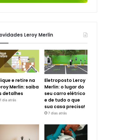
ovidades Leroy Merlin
lique e retire na
Eletroposto Leroy
eroy Merlin: saiba
Merlin: o lugar do
s detalhes
seu carro elétrico
e de tudo o que
1 dia atrás
sua casa precisa!
7 dias atrás