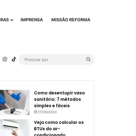
PRAS
IMPRENSA
MISSÃO REFORMA
rest
YouTube
Instagram
TikTok
Procurar
por
Popular
Recente
Como desentupir vaso
sanitário: 7 métodos
simples e fáceis
27/06/2024
Veja como calcular os
BTUs do ar-
condicionado