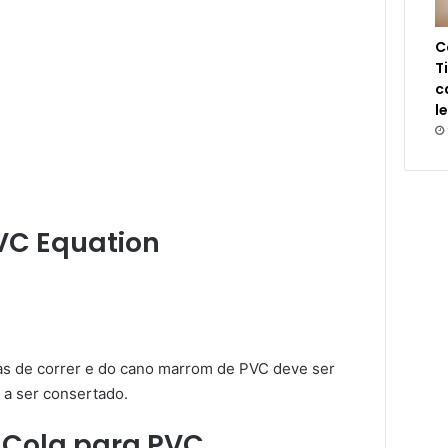
C
T
c
l
VC Equation
uvas de correr e do cano marrom de PVC deve ser
 a ser consertado.
e Cola para PVC