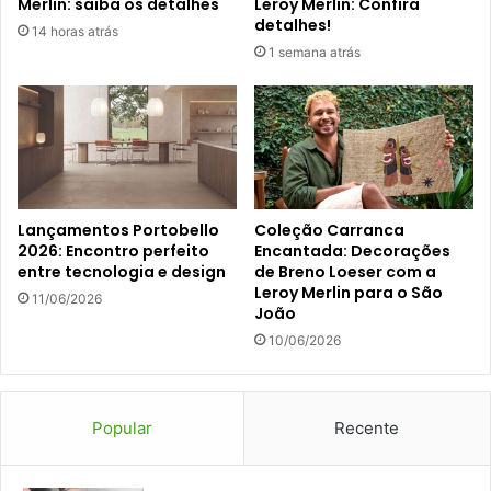
Merlin: saiba os detalhes
Leroy Merlin: Confira
detalhes!
14 horas atrás
1 semana atrás
Lançamentos Portobello
Coleção Carranca
2026: Encontro perfeito
Encantada: Decorações
entre tecnologia e design
de Breno Loeser com a
Leroy Merlin para o São
11/06/2026
João
10/06/2026
Popular
Recente