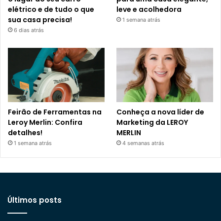
elétrico e de tudo o que
leve e acolhedora
sua casa precisa!
1 semana atrás
6 dias atrás
Feirão de Ferramentas na
Conheça a nova líder de
Leroy Merlin: Confira
Marketing da LEROY
detalhes!
MERLIN
1 semana atrás
4 semanas atrás
Últimos posts