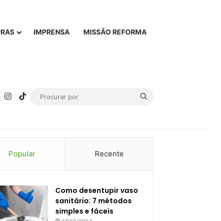
PRAS
IMPRENSA
MISSÃO REFORMA
rest
YouTube
Instagram
TikTok
Procurar
por
Popular
Recente
Como desentupir vaso
sanitário: 7 métodos
simples e fáceis