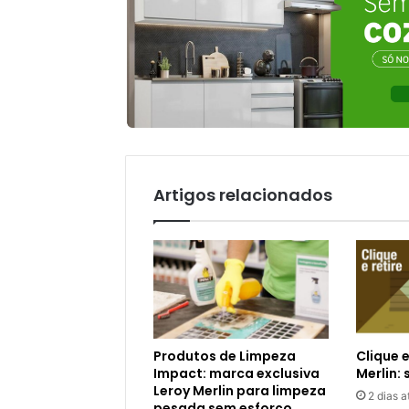
Artigos relacionados
Produtos de Limpeza
Clique e
Impact: marca exclusiva
Merlin:
Leroy Merlin para limpeza
2 dias a
pesada sem esforço