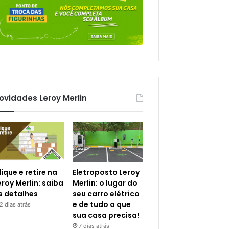
ovidades Leroy Merlin
lique e retire na
Eletroposto Leroy
eroy Merlin: saiba
Merlin: o lugar do
s detalhes
seu carro elétrico
e de tudo o que
2 dias atrás
sua casa precisa!
7 dias atrás