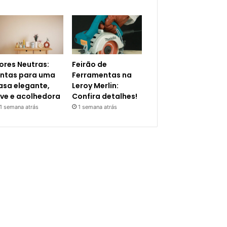
ores Neutras:
Feirão de
intas para uma
Ferramentas na
asa elegante,
Leroy Merlin:
eve e acolhedora
Confira detalhes!
1 semana atrás
1 semana atrás