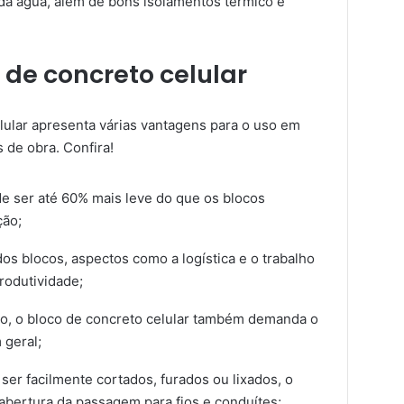
o da água, além de bons isolamentos térmico e
de concreto celular
lular apresenta várias vantagens para o uso em
s de obra. Confira!
de ser até 60% mais leve do que os blocos
ção;
os blocos, aspectos como a logística e o trabalho
rodutividade;
io, o bloco de concreto celular também demanda o
 geral;
ser facilmente cortados, furados ou lixados, o
 abertura da passagem para fios e conduítes;