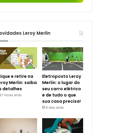
ovidades Leroy Merlin
lique e retire na
Eletroposto Leroy
eroy Merlin: saiba
Merlin: o lugar do
s detalhes
seu carro elétrico
e de tudo o que
21 horas atrás
sua casa precisa!
6 dias atrás