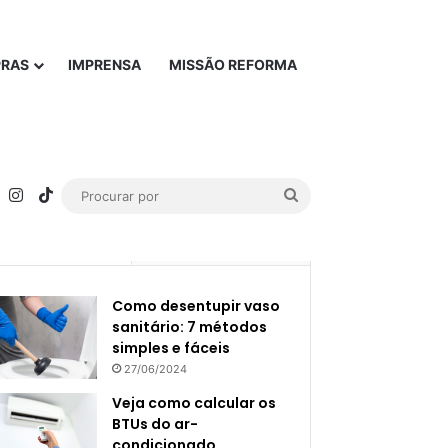
PRAS
IMPRENSA
MISSÃO REFORMA
rest
YouTube
Instagram
TikTok
Procurar
por
Popular
Recente
Como desentupir vaso
sanitário: 7 métodos
simples e fáceis
27/06/2024
Veja como calcular os
BTUs do ar-
condicionado