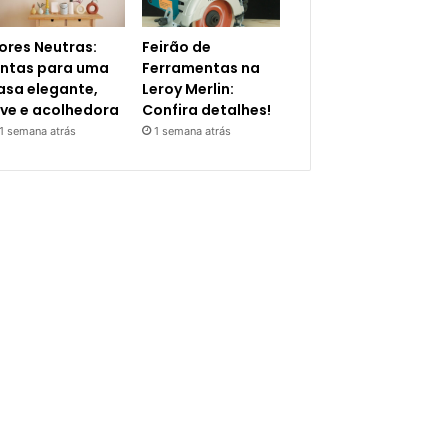
ores Neutras:
Feirão de
intas para uma
Ferramentas na
asa elegante,
Leroy Merlin:
eve e acolhedora
Confira detalhes!
1 semana atrás
1 semana atrás