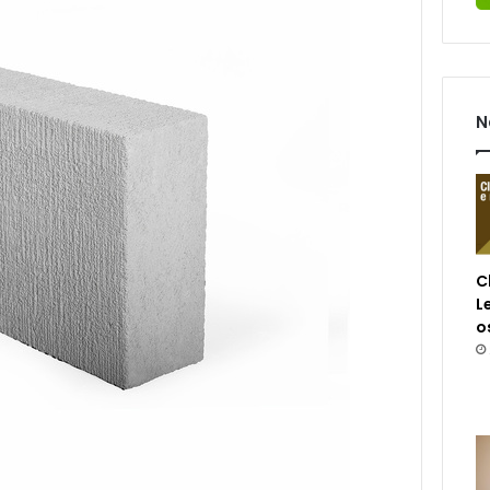
N
C
L
o