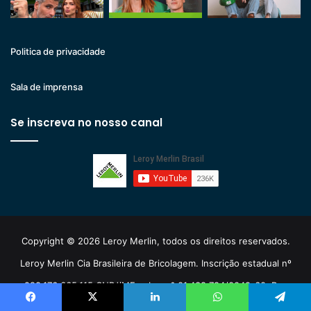
Politica de privacidade
Sala de imprensa
Se inscreva no nosso canal
Copyright © 2026 Leroy Merlin, todos os direitos reservados.
Leroy Merlin Cia Brasileira de Bricolagem. Inscrição estadual nº
298.176.665.115 CNPJ/MF sob o nº 01.438.784/0048-60. Rua
Pascoal Pais, nº 525, 5º andar - Vila Cordeiro, CEP 04581-060, São
Facebook
X
Linkedin
WhatsApp
Telegram