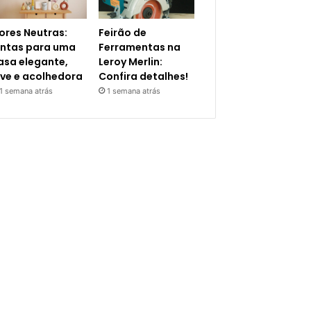
ores Neutras:
Feirão de
intas para uma
Ferramentas na
asa elegante,
Leroy Merlin:
eve e acolhedora
Confira detalhes!
1 semana atrás
1 semana atrás