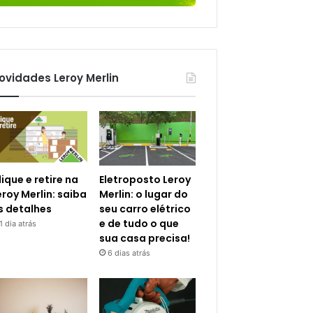
ovidades Leroy Merlin
lique e retire na
Eletroposto Leroy
eroy Merlin: saiba
Merlin: o lugar do
s detalhes
seu carro elétrico
e de tudo o que
1 dia atrás
sua casa precisa!
6 dias atrás