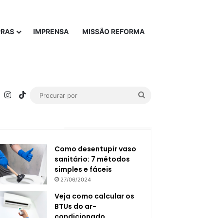
PRAS
IMPRENSA
MISSÃO REFORMA
rest
YouTube
Instagram
TikTok
Procurar
por
Popular
Recente
Como desentupir vaso
sanitário: 7 métodos
simples e fáceis
27/06/2024
Veja como calcular os
BTUs do ar-
condicionado