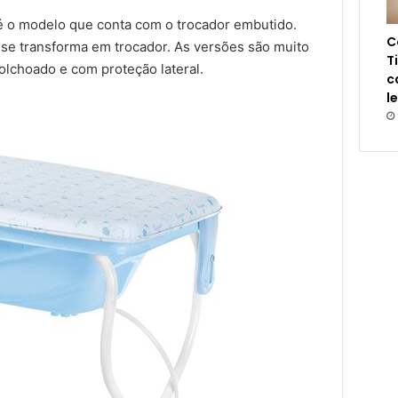
 o modelo que conta com o trocador embutido.
C
 se transforma em trocador. As versões são muito
T
olchoado e com proteção lateral.
c
l