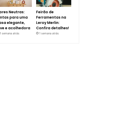
ores Neutras:
Feirão de
intas para uma
Ferramentas na
asa elegante,
Leroy Merlin:
eve e acolhedora
Confira detalhes!
1 semana atrás
1 semana atrás