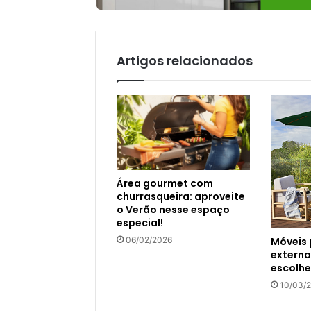
Artigos relacionados
Área gourmet com
churrasqueira: aproveite
o Verão nesse espaço
especial!
Móveis 
06/02/2026
externa
escolhe
10/03/