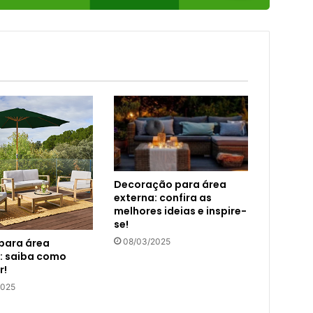
Decoração para área
externa: confira as
melhores ideias e inspire-
se!
para área
08/03/2025
: saiba como
r!
2025