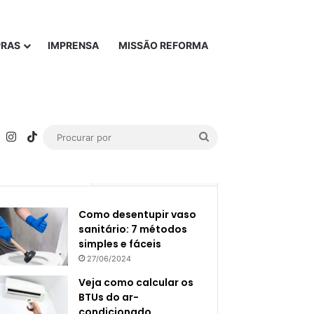
PRAS
IMPRENSA
MISSÃO REFORMA
rest
YouTube
Instagram
TikTok
Procurar
por
Popular
Recente
Como desentupir vaso
sanitário: 7 métodos
simples e fáceis
27/06/2024
Veja como calcular os
BTUs do ar-
condicionado