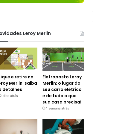
ovidades Leroy Merlin
lique e retire na
Eletroposto Leroy
eroy Merlin: saiba
Merlin: o lugar do
s detalhes
seu carro elétrico
e de tudo o que
2 dias atrás
sua casa precisa!
1 semana atrás