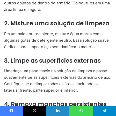
outros objetos de dentro do armário. Coloque-os em uma
área limpa e segura.
2. Misture uma solução de limpeza
Em um balde ou recipiente, misture água morna com
algumas gotas de detergente neutro. Essa solução suave
é eficaz para limpar o aço sem danificar o material.
3. Limpe as superfícies externas
Umedeça um pano macio na solução de limpeza e passe
suavemente pelas superfícies externas do armário de aço.
Certifique-se de limpar todas as áreas, incluindo as
laterais, frente, parte superior e inferior.
4. Remova manchas persistentes
Se houver manchas difíceis de remover, você pode aplicar
Facebook
X
Linkedin
WhatsApp
Telegram