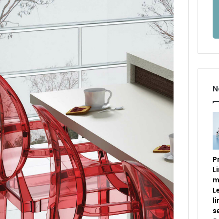
N
P
L
m
L
l
s