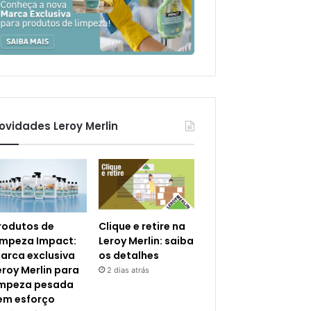
ovidades Leroy Merlin
rodutos de
Clique e retire na
impeza Impact:
Leroy Merlin: saiba
arca exclusiva
os detalhes
eroy Merlin para
2 dias atrás
impeza pesada
em esforço