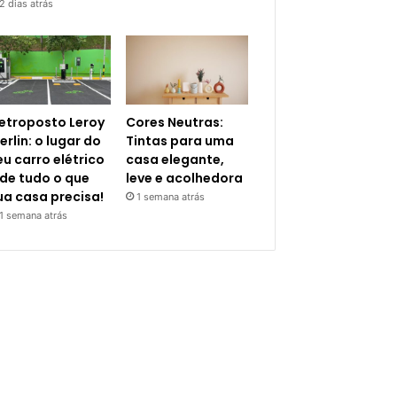
2 dias atrás
letroposto Leroy
Cores Neutras:
erlin: o lugar do
Tintas para uma
eu carro elétrico
casa elegante,
 de tudo o que
leve e acolhedora
ua casa precisa!
1 semana atrás
1 semana atrás