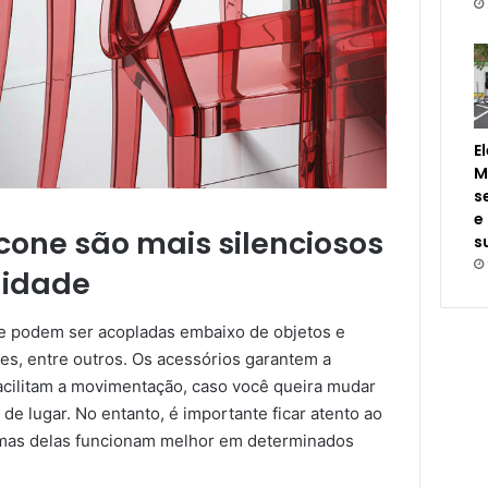
E
M
s
e
licone são mais silenciosos
s
lidade
e podem ser acopladas embaixo de objetos e
es, entre outros. Os acessórios garantem a
acilitam a movimentação, caso você queira mudar
e lugar. No entanto, é importante ficar atento ao
gumas delas funcionam melhor em determinados