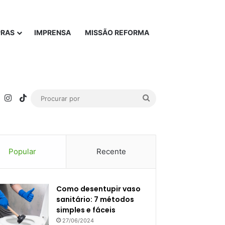
PRAS
IMPRENSA
MISSÃO REFORMA
rest
YouTube
Instagram
TikTok
Procurar
por
Popular
Recente
Como desentupir vaso
sanitário: 7 métodos
simples e fáceis
27/06/2024