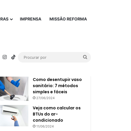
PRAS
IMPRENSA
MISSÃO REFORMA
rest
YouTube
Instagram
TikTok
Procurar
Popular
Recente
por
Como desentupir vaso
sanitário: 7 métodos
simples e fáceis
27/06/2024
Veja como calcular os
BTUs do ar-
condicionado
11/06/2024