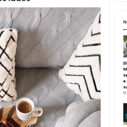
N
E
M
s
e
s