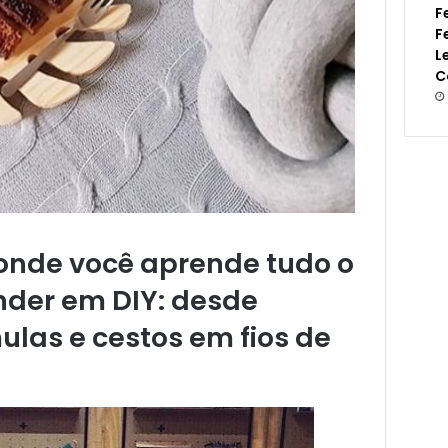
F
F
L
C
, onde você aprende tudo o
nder em DIY: desde
ulas e cestos em fios de