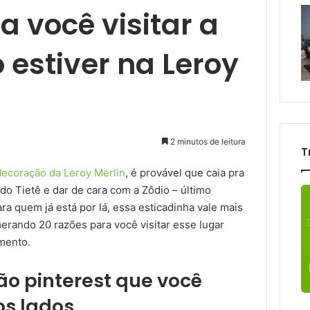
a você visitar a
 estiver na Leroy
2 minutos de leitura
T
decoração da Leroy Merlin
, é provável que caia pra
a do Tietê e dar de cara com a Zôdio – último
a quem já está por lá, essa esticadinha vale mais
rando 20 razões para você visitar esse lugar
amento.
ão pinterest que você
os lados