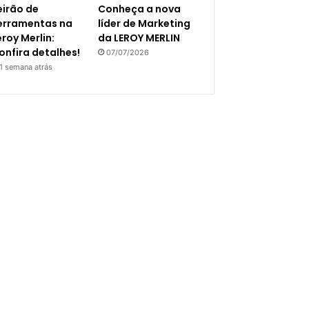
eirão de
Conheça a nova
erramentas na
líder de Marketing
eroy Merlin:
da LEROY MERLIN
onfira detalhes!
07/07/2026
1 semana atrás