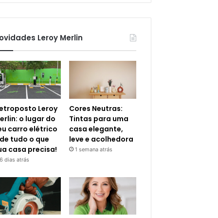
ovidades Leroy Merlin
letroposto Leroy
Cores Neutras:
erlin: o lugar do
Tintas para uma
eu carro elétrico
casa elegante,
 de tudo o que
leve e acolhedora
ua casa precisa!
1 semana atrás
6 dias atrás