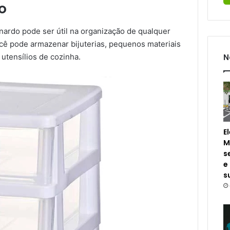
o
ardo pode ser útil na organização de qualquer
ocê pode armazenar bijuterias, pequenos materiais
N
utensílios de cozinha.
E
M
s
e
s