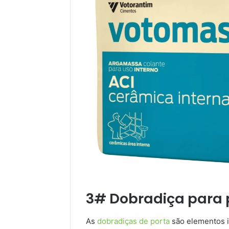
3# Dobradiça para 
As
dobradiças de porta
são elementos i