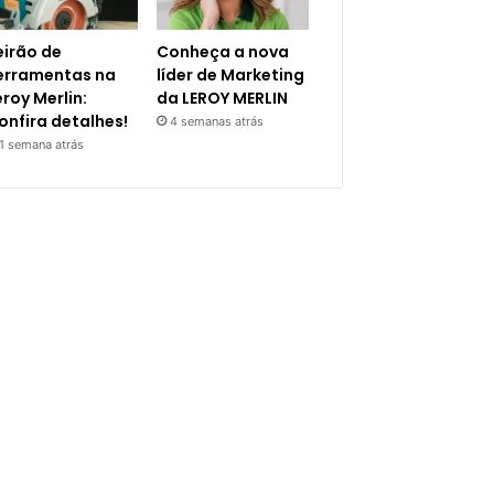
eirão de
Conheça a nova
erramentas na
líder de Marketing
eroy Merlin:
da LEROY MERLIN
onfira detalhes!
4 semanas atrás
1 semana atrás