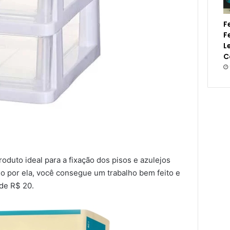
F
F
L
C
roduto ideal para a fixação dos pisos e azulejos
o por ela, você consegue um trabalho bem feito e
de R$ 20.