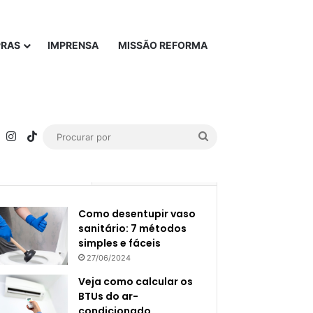
PRAS
IMPRENSA
MISSÃO REFORMA
rest
YouTube
Instagram
TikTok
Procurar
por
Popular
Recente
Como desentupir vaso
sanitário: 7 métodos
simples e fáceis
27/06/2024
Veja como calcular os
BTUs do ar-
condicionado