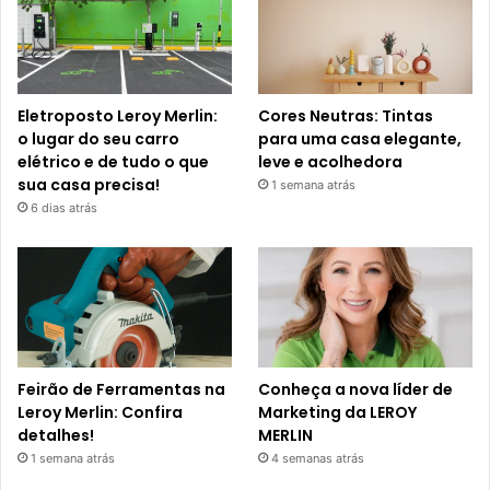
Eletroposto Leroy Merlin:
Cores Neutras: Tintas
o lugar do seu carro
para uma casa elegante,
elétrico e de tudo o que
leve e acolhedora
sua casa precisa!
1 semana atrás
6 dias atrás
Feirão de Ferramentas na
Conheça a nova líder de
Leroy Merlin: Confira
Marketing da LEROY
detalhes!
MERLIN
1 semana atrás
4 semanas atrás