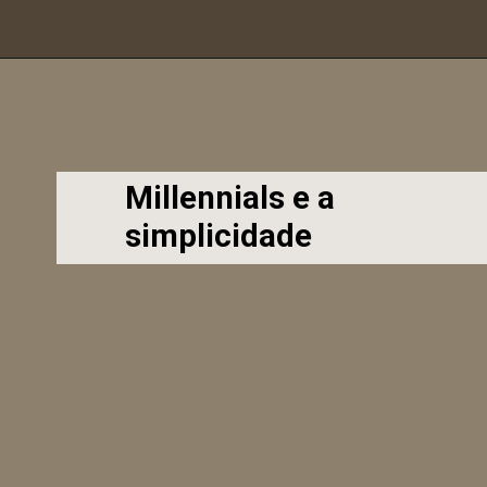
Opening
https://www.leroymerlin.com.br/decore-cantinho-do-cafe
Millennials e a
simplicidade