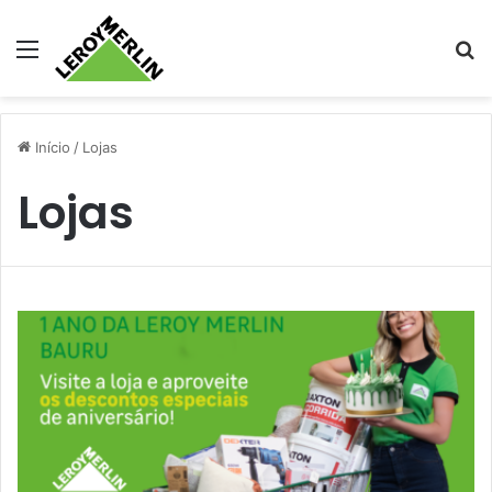
Menu
Pr
Início
/
Lojas
Lojas