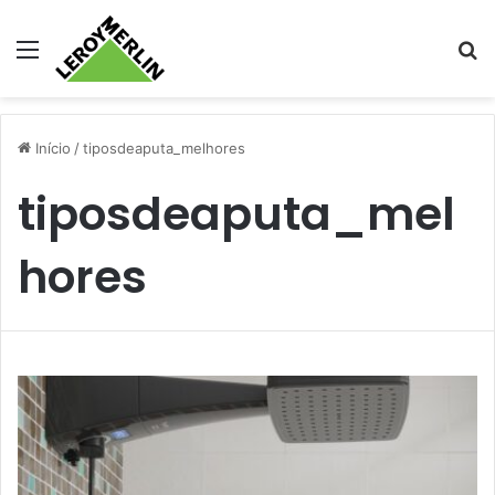
Menu
Pr
Início
/
tiposdeaputa_melhores
tiposdeaputa_mel
hores