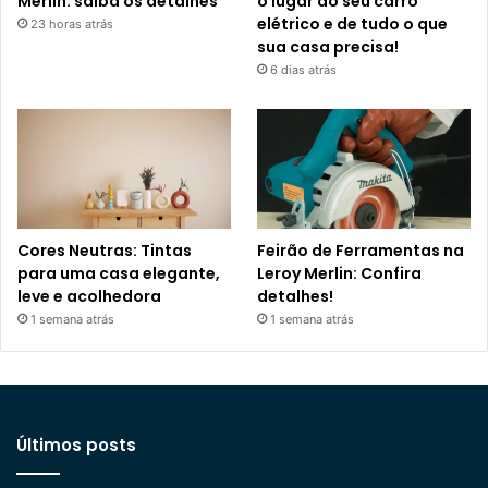
Merlin: saiba os detalhes
o lugar do seu carro
elétrico e de tudo o que
23 horas atrás
sua casa precisa!
6 dias atrás
Cores Neutras: Tintas
Feirão de Ferramentas na
para uma casa elegante,
Leroy Merlin: Confira
leve e acolhedora
detalhes!
1 semana atrás
1 semana atrás
Últimos posts