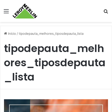
Menu
Pr
Início
/
tipodepauta_melhores_tiposdepauta_lista
tipodepauta_melh
ores_tiposdepauta
_lista