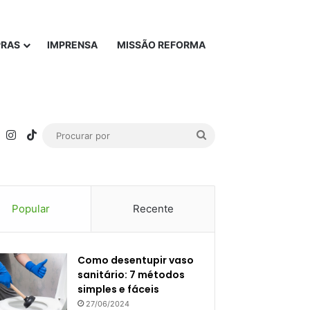
PRAS
IMPRENSA
MISSÃO REFORMA
rest
YouTube
Instagram
TikTok
Procurar
por
Popular
Recente
Como desentupir vaso
sanitário: 7 métodos
simples e fáceis
27/06/2024