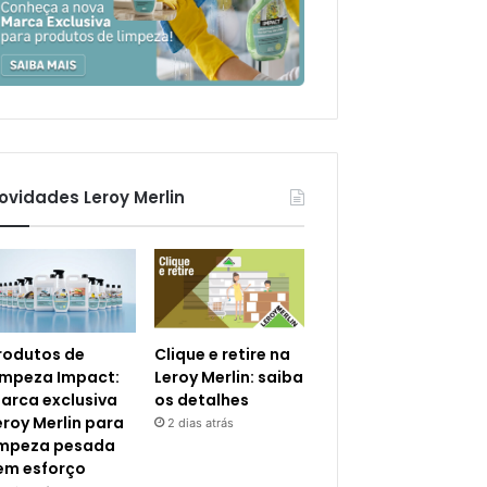
ovidades Leroy Merlin
rodutos de
Clique e retire na
impeza Impact:
Leroy Merlin: saiba
arca exclusiva
os detalhes
eroy Merlin para
2 dias atrás
impeza pesada
em esforço