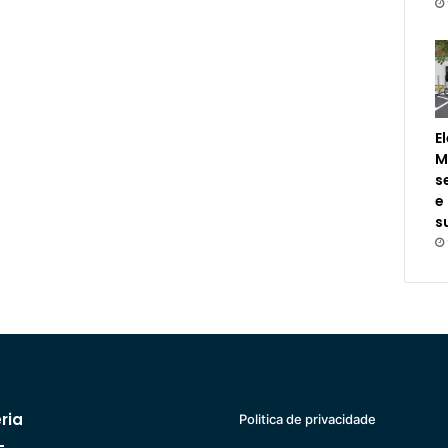
E
M
s
e
s
ria
Politica de privacidade