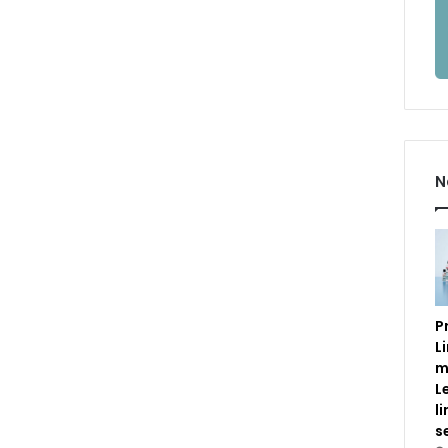
N
P
L
m
L
l
s