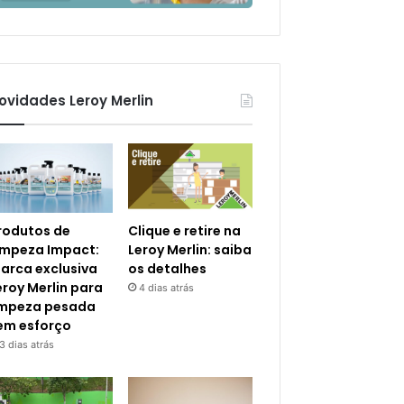
ovidades Leroy Merlin
rodutos de
Clique e retire na
impeza Impact:
Leroy Merlin: saiba
arca exclusiva
os detalhes
eroy Merlin para
4 dias atrás
impeza pesada
em esforço
3 dias atrás