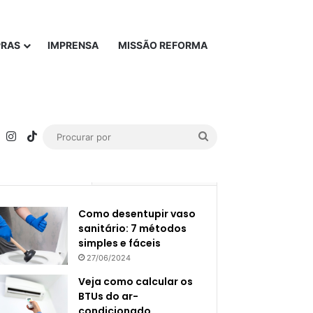
PRAS
IMPRENSA
MISSÃO REFORMA
rest
YouTube
Instagram
TikTok
Procurar
por
Popular
Recente
Como desentupir vaso
sanitário: 7 métodos
simples e fáceis
27/06/2024
Veja como calcular os
BTUs do ar-
condicionado