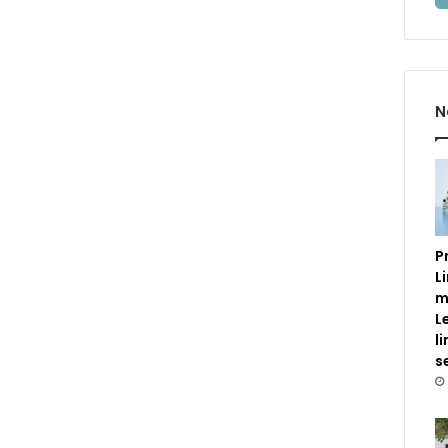
N
P
L
m
L
l
s