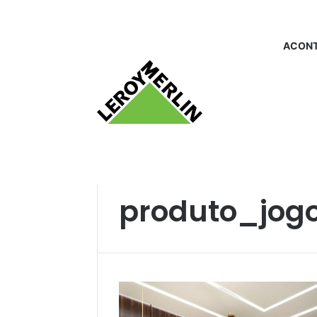
ACONT
Início
/
produto_jogodefronha
produto_jog