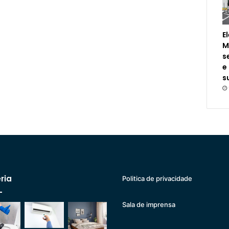
E
M
s
e
s
ria
Politica de privacidade
Sala de imprensa