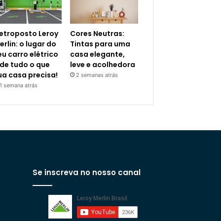
letroposto Leroy
Cores Neutras:
erlin: o lugar do
Tintas para uma
eu carro elétrico
casa elegante,
 de tudo o que
leve e acolhedora
ua casa precisa!
2 semanas atrás
1 semana atrás
Se inscreva no nosso canal